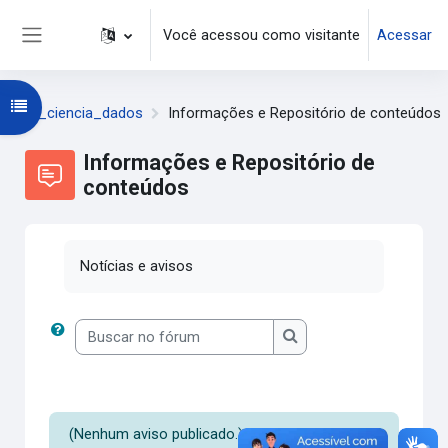
Ir para o conteúdo principal
Você acessou como visitante
Acessar
Painel lateral
Abrir índice do curso
gt_ciencia_dados
Informações e Repositório de conteúdos
Informações e Repositório de
conteúdos
Notícias e avisos
Buscar no fórum
Buscar no fórum
(Nenhum aviso publicado.)