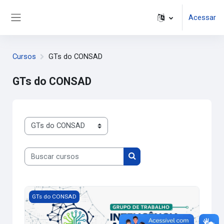
Ir para o conteúdo principal
Acessar
Painel lateral
Cursos
GTs do CONSAD
GTs do CONSAD
Categorias de Cursos
Buscar cursos
Buscar cursos
Imagem do curso GT Inteligência Artificial - COSAND
GTs do CONSAD