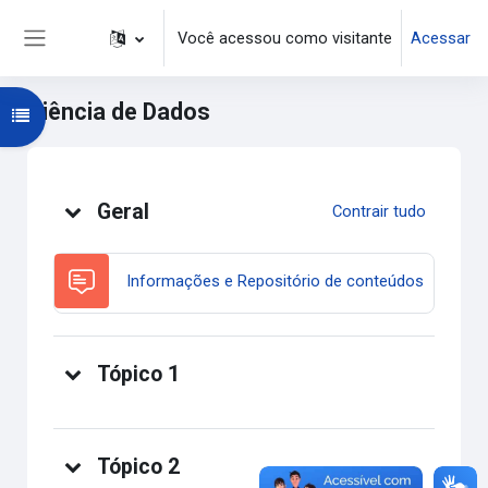
Ir para o conteúdo principal
Você acessou como visitante
Acessar
Painel lateral
Ciência de Dados
Abrir índice do curso
Programação
Geral
Contrair tudo
Fórum
Informações e Repositório de conteúdos
Tópico 1
Tópico 2