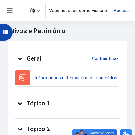
Ir para o conteúdo principal
Você acessou como visitante
Acessar
Painel lateral
Ativos e Patrimônio
Abrir índice do curso
Programação
Geral
Contrair tudo
Fórum
Informações e Repositório de conteúdos
Tópico 1
Tópico 2