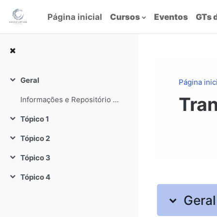
Ir para o conteúdo principal
Página inicial
Cursos
Eventos
GTs 
Geral
Página inic
Contrair
Tran
Informações e Repositório de conteúdos
Tópico 1
Contrair
Tópico 2
Contrair
Tópico 3
Contrair
Tópico 4
Program
Contrair
Geral