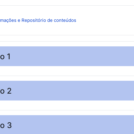
Fórum
rmações e Repositório de conteúdos
o 1
o 2
o 3