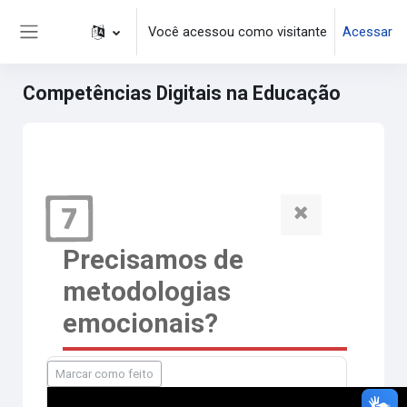
Ir para o conteúdo principal
Você acessou como visitante
Acessar
Painel lateral
Competências Digitais na Educação
Precisamos de
metodologias
emocionais?
Marcar como feito