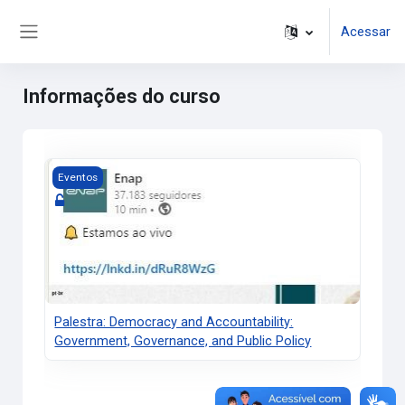
Ir para o conteúdo principal
Acessar
Painel lateral
Informações do curso
Imagem do curso Palestra: Democracy and Accountability: 
Eventos
Palestra: Democracy and Accountability:
Government, Governance, and Public Policy