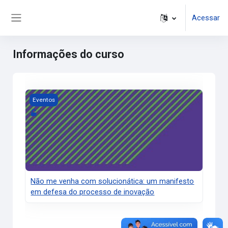
Ir para o conteúdo principal
Acessar
Painel lateral
Informações do curso
Imagem do curso Não me venha com solucionática: um ma
Eventos
Não me venha com solucionática: um manifesto
em defesa do processo de inovação