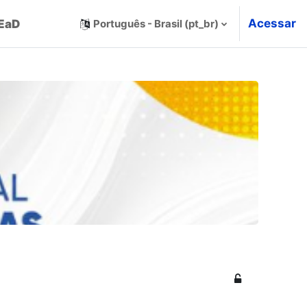
Acessar
 EaD
Português - Brasil ‎(pt_br)‎