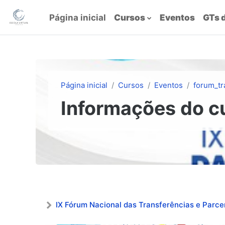
Ir para o conteúdo principal
Página inicial
Cursos
Eventos
GTs 
Página inicial
Cursos
Eventos
forum_tr
Informações do c
IX Fórum Nacional das Transferências e Parce