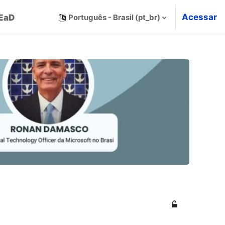
Acessar
 EaD
Português - Brasil ‎(pt_br)‎