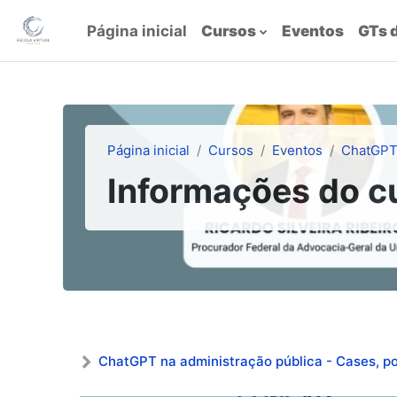
Ir para o conteúdo principal
Página inicial
Cursos
Eventos
GTs 
Página inicial
Cursos
Eventos
ChatGP
Informações do c
ChatGPT na administração pública - Cases, pot