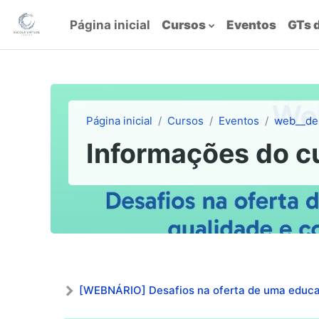
Ir para o conteúdo principal
Página inicial
Cursos
Eventos
GTs 
Página inicial
Cursos
Eventos
web__de
Informações do c
[WEBNÁRIO] Desafios na oferta de uma educa