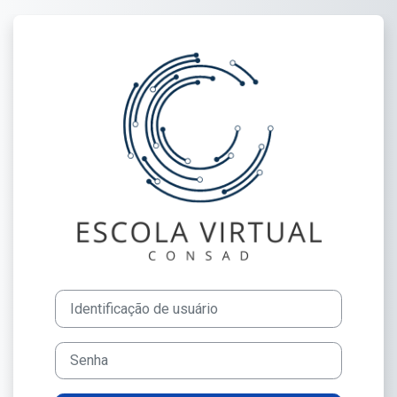
Ir para o conteúdo principal
Acesso a Escola Virtual CO
Identificação de usuário
Senha